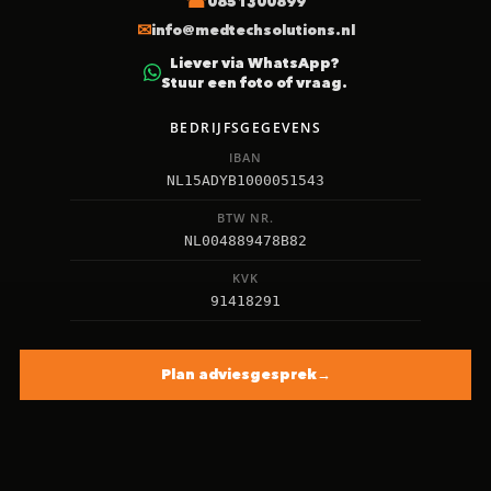
0851300899
info@medtechsolutions.nl
Liever via WhatsApp?
Stuur een foto of vraag.
BEDRIJFSGEGEVENS
IBAN
NL15ADYB1000051543
BTW NR.
NL004889478B82
KVK
91418291
Plan adviesgesprek