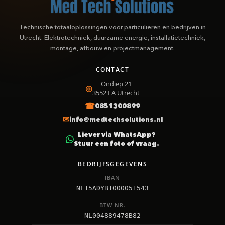
Technische totaaloplossingen voor particulieren en bedrijven in
Utrecht. Elektrotechniek, duurzame energie, installatietechniek,
montage, afbouw en projectmanagement.
CONTACT
Ondiep 21
3552 EA
Utrecht
0851300899
info@medtechsolutions.nl
Liever via WhatsApp?
Stuur een foto of vraag.
BEDRIJFSGEGEVENS
IBAN
NL15ADYB1000051543
BTW NR.
NL004889478B82