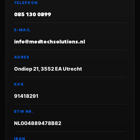
TELEFOON
085 130 0899
E-MAIL
info@medtechsolutions.nl
ADRES
Ondiep 21, 3552 EA Utrecht
KVK
91418291
BTW NR.
NL004889478B82
IBAN