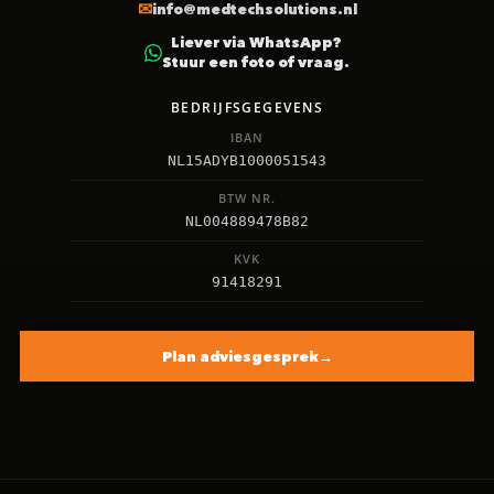
info@medtechsolutions.nl
Liever via WhatsApp?
Stuur een foto of vraag.
BEDRIJFSGEGEVENS
IBAN
NL15ADYB1000051543
BTW NR.
NL004889478B82
KVK
91418291
Plan adviesgesprek