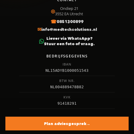
Ondiep 21
3552 EA
Utrecht
0851300899
info@medtechsolutions.nl
Liever via WhatsApp?
Stuur een foto of vraag.
BEDRIJFSGEGEVENS
IBAN
NL15ADYB1000051543
BTW NR.
NL004889478B82
KVK
91418291
Plan adviesgesprek