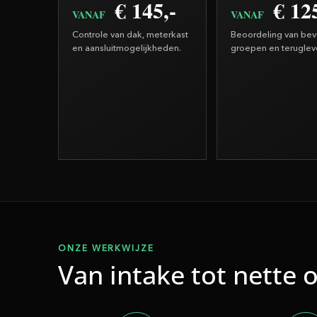
€ 145,-
€ 125
VANAF
VANAF
Controle van dak, meterkast
Beoordeling van beve
en aansluitmogelijkheden.
groepen en teruglev
ONZE WERKWIJZE
Van intake tot nette 