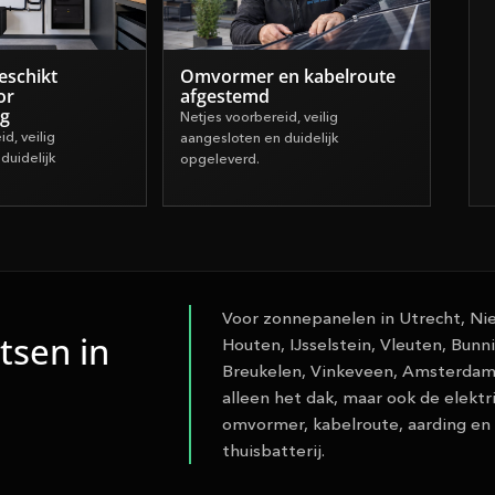
eschikt
Omvormer en kabelroute
or
afgestemd
ng
Netjes voorbereid, veilig
d, veilig
aangesloten en duidelijk
duidelijk
opgeleverd.
Voor zonnepanelen in Utrecht, Nie
tsen in
Houten, IJsselstein, Vleuten, Bun
Breukelen, Vinkeveen, Amsterdam
alleen het dak, maar ook de elektri
omvormer, kabelroute, aarding en 
thuisbatterij.