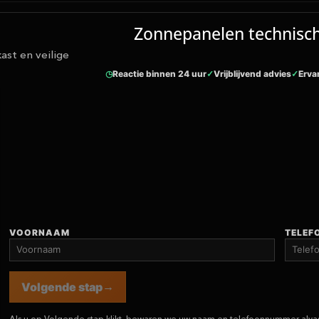
Zonnepanelen technisch
ast en veilige
Reactie binnen 24 uur
Vrijblijvend advies
Erva
VOORNAAM
TELE
Volgende stap
Als u op Volgende stap klikt, bewaren we uw naam en telefoonnummer alvast