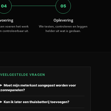
04
05
tvoering
Oplevering
en voeren het werk
We testen, controleren en leggen
en controleerbaar uit.
helder uit wat is gedaan.
VEELGESTELDE VRAGEN
Moet mijn meterkast aangepast worden voor
zonnepanelen?
Kan ik later een thuisbatterij toevoegen?