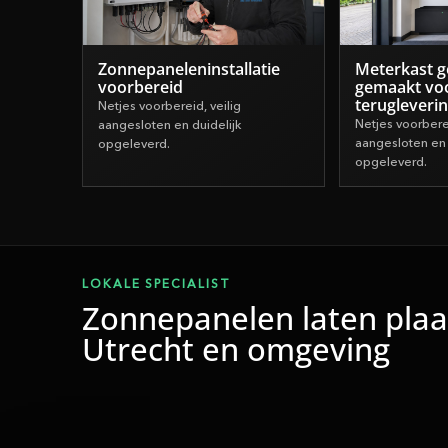
Zonnepaneleninstallatie
Meterkast g
voorbereid
gemaakt vo
terugleveri
Netjes voorbereid, veilig
Netjes voorberei
aangesloten en duidelijk
aangesloten en 
opgeleverd.
opgeleverd.
LOKALE SPECIALIST
Zonnepanelen laten plaa
Utrecht en omgeving