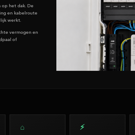
n op het dak. De
ing en kabelroute
ijk werkt.
wachte vermogen en
dpaal of