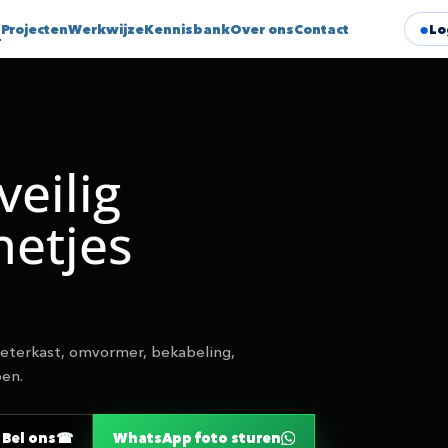
⌄
Projecten
Werkwijze
Kennisbank
Over ons
Contact
Lo
eilig
netjes
eterkast, omvormer, bekabeling,
pen.
 Bel ons
WhatsApp foto sturen