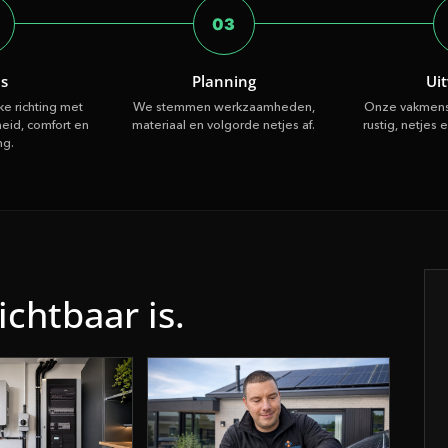
03
es
Planning
Ui
jke richting met
We stemmen werkzaamheden,
Onze vakmens
heid, comfort en
materiaal en volgorde netjes af.
rustig, netjes 
ng.
ichtbaar is.