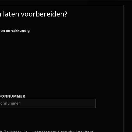
 laten voorbereiden?
ren en vakkundig
FOONNUMMER
. Zo kunnen we uw aanvraag opvolgen als u later stopt.