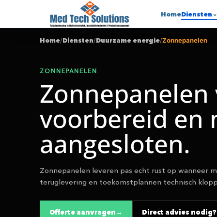
Home
Diensten
Home
/
Diensten
/
Duurzame energie
/
Zonnepanelen
ZONNEPANELEN
Zonnepanelen v
voorbereid en 
aangesloten.
Zonnepanelen leveren pas echt rust op wanneer m
teruglevering en toekomstplannen technisch klop
Offerte aanvragen
Direct advies nodig?