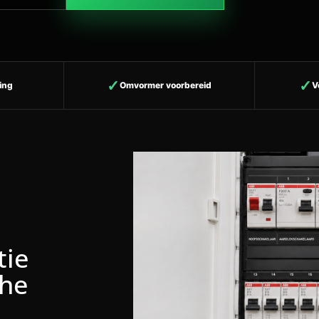
ting
Omvormer voorbereid
V
tie
che