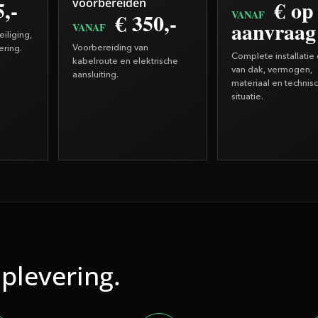
,-
€ op
voorbereiden
€ 350,-
VANAF
aanvraag
VANAF
iliging,
Voorbereiding van
ering.
Complete installatie
kabelroute en elektrische
van dak, vermogen,
aansluiting.
materiaal en technis
situatie.
oplevering.