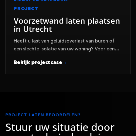
PROJECT
Voorzetwand laten plaatsen
in Utrecht
Heeft u last van geluidsoverlast van buren of
een slechte isolatie van uw woning? Voor een
klant in Utrecht heeft Med Tech Solutions een
Bekijk projectcase
hoogwaardige geluidsisolerende voorzetwand
geplaatst.…
PROJECT LATEN BEOORDELEN?
Stuur uw situatie door