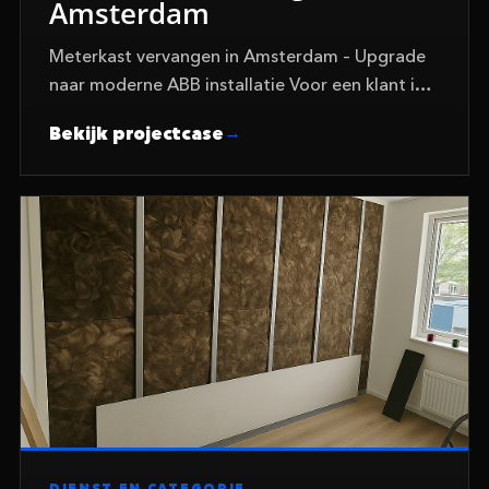
Amsterdam
Meterkast vervangen in Amsterdam – Upgrade
naar moderne ABB installatie Voor een klant in
Amsterdam hebben wij recent een verouderde
Bekijk projectcase
meterkast volledig vervangen door een
moderne en veilige…
DIENST EN CATEGORIE