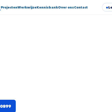
⌄
Projecten
Werkwijze
Kennisbank
Over ons
Contact
L
latie Utrecht
ouw, ontkoppeling en luchtdichting. Alleen
00899
Vraag prijsindicatie