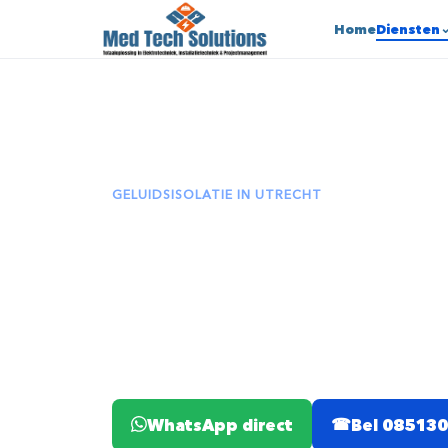
Home
Diensten
GELUIDSISOLATIE IN UTRECHT
Geluidsiso
Geluidsisolatie vraagt om de juiste opb
materiaal plakken is zelden genoeg.
WhatsApp direct
Bel 08513