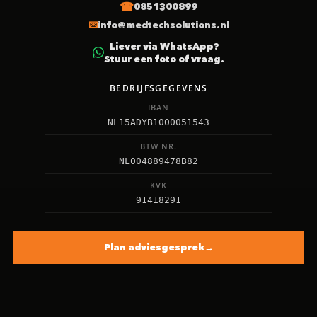
0851300899
info@medtechsolutions.nl
Liever via WhatsApp?
Stuur een foto of vraag.
BEDRIJFSGEGEVENS
IBAN
NL15ADYB1000051543
BTW NR.
NL004889478B82
KVK
91418291
Plan adviesgesprek