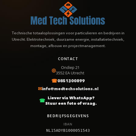
Technische totaaloplossingen voor particulieren en bedrijven in
Utrecht. Elektrotechniek, duurzame energie, installatietechniek,
montage, afbouw en projectmanagement.
CONTACT
Ondiep 21
3552 EA
Utrecht
0851300899
info@medtechsolutions.nl
Liever via WhatsApp?
Stuur een foto of vraag.
BEDRIJFSGEGEVENS
IBAN
NL15ADYB1000051543