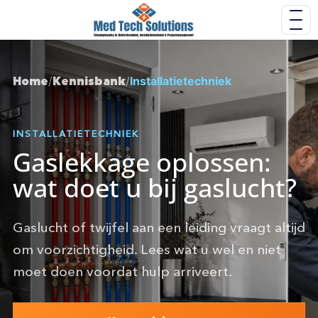
Home
/
Kennisbank
/
Installatietechniek
INSTALLATIETECHNIEK
Gaslekkage oplossen:
wat doet u bij gaslucht?
Gaslucht of twijfel aan een leiding vraagt altijd
om voorzichtigheid. Lees wat u wel en niet
moet doen voordat hulp arriveert.