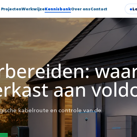
⌄
Projecten
Werkwijze
Kennisbank
Over ons
Contact
L
rbereiden: waa
rkast aan vold
ogische kabelroute en controle van de