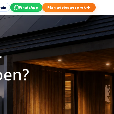
ogin
WhatsApp
Plan adviesgesprek
r
oen?